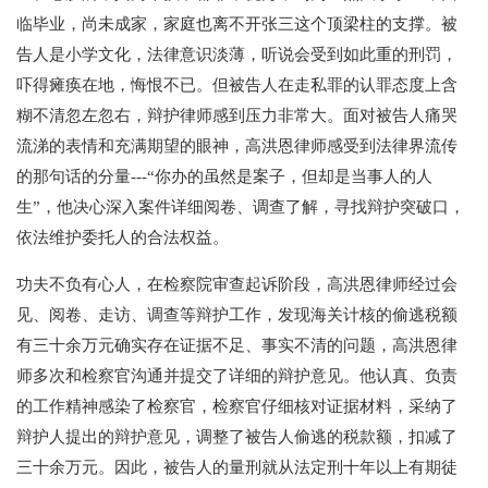
临毕业，尚未成家，家庭也离不开张三这个顶梁柱的支撑。被
告人是小学文化，法律意识淡薄，听说会受到如此重的刑罚，
吓得瘫痪在地，悔恨不已。但被告人在走私罪的认罪态度上含
糊不清忽左忽右，辩护律师感到压力非常大。面对被告人痛哭
流涕的表情和充满期望的眼神，高洪恩律师感受到法律界流传
的那句话的分量---“你办的虽然是案子，但却是当事人的人
生”，他决心深入案件详细阅卷、调查了解，寻找辩护突破口，
依法维护委托人的合法权益。
功夫不负有心人，在检察院审查起诉阶段，高洪恩律师经过会
见、阅卷、走访、调查等辩护工作，发现海关计核的偷逃税额
有三十余万元确实存在证据不足、事实不清的问题，高洪恩律
师多次和检察官沟通并提交了详细的辩护意见。他认真、负责
的工作精神感染了检察官，检察官仔细核对证据材料，采纳了
辩护人提出的辩护意见，调整了被告人偷逃的税款额，扣减了
三十余万元。因此，被告人的量刑就从法定刑十年以上有期徒