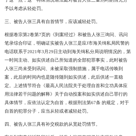
了这一点，这一特殊情况请法庭对被告人张三量刑时酌情充分
予以考虑从轻处罚。
三、被告人张三具有自首情节，应该减轻处罚。
根据卷宗第2卷第7页的《到案经过》和被告人张三询问、讯问
笔录综合印证，明确证实被告人张三是应J市海关缉私局民警的
电话联系于2021年3月29日主动到海关缉私分局说明情况的，第
一时间主动、如实供述自己所知道的全部犯罪事实，此时被告
人张三尚未受到讯问、未被采取强制措施，属于电话传唤到
案，此后的时间内也是随传随到如实供述，此后供述一直稳
定。上述情节符合《最高人民法院关于处理自首和立功具体应
用法律若干问题的解释》关于自动投案和如实供述自己罪行的
具体情节，应依法认定为自首，根据刑法第67条 的规定，对于
自首的犯罪分子，应当从轻或者减轻处罚。
四、被告人张三具有补交税款的从宽处罚情节。