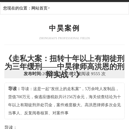
>
您现在的位置：
网站首页
中昊案例
ZHONGHAO'S PROFESSIONAL FIELDS
《走私大案：扭转十年以上有期徒刑
为三年缓刑——中昊律师高洪恩的刑
辩实战！》
发布时间:
2022-10-19 本文被阅读 9555 次
导读：
导读：这是一起“发丝上的走私案”，5万余吨人发制品，
货值700万元，偷逃应缴税款共计256万余元，海关侦查结论为十
年以上有期徒刑并处罚金，案件难度极大。高洪恩律师多次会见
当事人、反复阅卷核算、对案件事
导读：