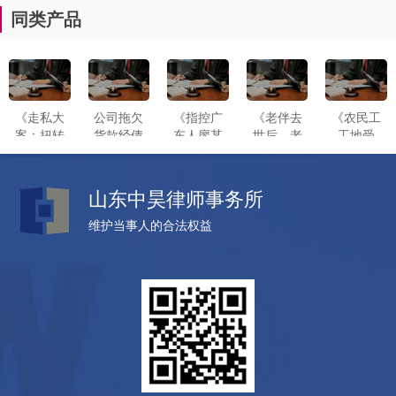
同类产品
《走私大
公司拖欠
《指控广
《老伴去
《农民工
案：扭转
货款经债
东人廖某
世后，老
工地受
十年以上
权人多次
某诈骗一
太太将儿
伤，应该
有期徒刑
催要拒不
案被山东
子、女儿
找谁去索
为三年缓
偿还，后
中昊高洪
告上法
赔？》
山东中昊律师事务所
刑——中
恶意注销
恩律师无
庭！》
昊律师高
公司，法
罪辩护成
维护当事人的合法权益
洪恩的刑
院判决公
功案例》
辩实
司清算组
战！》
成员承担
还款责
任。