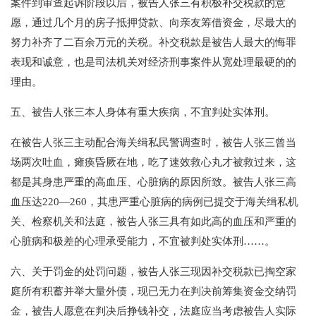
案件到审查起诉阶段以后，被告人张三有积极补交税款的意
愿，通过几个月的房子抵押贷款、向亲友筹借资金，尽最大的
努力补齐了二百余万元的关税。补交税款是被告人最大的悔罪
表现和诚意，也是司法机关对经济刑事案件从宽处理最硬的的
理由。
五、被告人张三本人身体有重大疾病，不宜判处实体刑。
在被告人张三主动配合海关缉私民警调查时，被告人张三曾当
场两次吐血，瘫痪昏厥在地，吃了速效救心丸才被救过来，这
都是其身患严重的高血压、心脏病的原因所致。被告人张三高
血压达220—260，其患严重心脏病的病例已提交于海关缉私机
关、检察机关和法庭，被告人张三具有如此高的血压和严重的
心脏病和极差的心理承受能力，不宜被判处实体刑……。
六、关于罚金的处罚问题，被告人张三现因补交税款已掏空家
庭所有积蓄并举大量外债，现已无力在判决前筹集资金交纳罚
金，被告人愿意在判决后挣钱补交，法庭应当考虑被告人实际