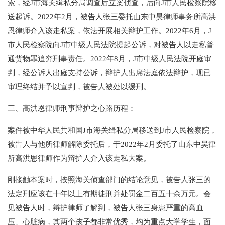
索，经J市海关缉私分局调查后立案侦查，后向J市人民检察院移
送起诉。2022年2月，被告人张三委托山东中昊律师事务所高洪
恩律师介入该走私案，依法开展相关辩护工作。2022年6月，J
市人民检察院向J市中级人民法院提起公诉，对被告人以走私普
通货物罪追究刑事责任。2022年8月，J市中级人民法院开庭审
判，经公诉人出庭支持公诉，辩护人出席法庭依法辩护，现已
审理终结并予以宣判，被告人被处以缓刑。
三、高洪恩律师刑事辩护之心路历程：
案件被中华人民共和国J市海关缉私分局移送到J市人民检察院，
被告人与他所律师解除委托后，于2022年2月委托了山东中昊律
所高洪恩律师作为辩护人介入该走私大案。
刚接触本案时，按照海关侦查部门的结论意见，被告人张三的
法定刑应该在十年以上有期徒刑并处罚金二百五十余万元。会
见被告人时，辩护律师了解到，被告人张三身患严重的高血
压、心脏病，其两个孩子都非常优秀，均为重点大学学生，面