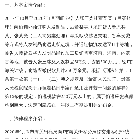
一、基本案情介绍：
2017年10月至2020年1月期间,被告人张三委托董某某（另案处
理）向缅甸外商订购人发制品，后董某某联系过货人曼恩某
某、张某亮（二人均另案处理）等采取绕越设关地、货车夹藏
等方式将人发制品偷运走私进境，并通过物流发运至H市等地，
被告人接货后将人发制品经过加工后销售至河南、湖南、内蒙
古等地。被告人张三涉及人发制品5吨余，货值700万元，经J市
海关计核，偷逃应缴税款共计256万余元。根据《刑法》第153
条第一款第（一）、（二）项之规定及《最高人民法院、最高
人民检察院关于办理走私刑事案件适用法律若干问题的解释》
第16条的规定，偷逃税款在250万元以上的，属于偷逃应缴税额
特别巨大，法定刑应该在十年以上有期徒刑并处罚金。
二、法律程序介绍：
2020年9月K市海关缉私局向J市海关缉私分局移交走私犯罪线