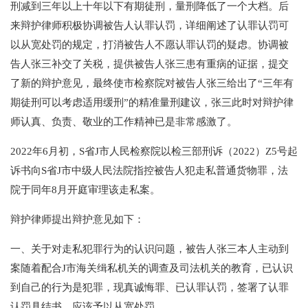
刑减到三年以上十年以下有期徒刑，量刑降低了一个大档。后
来辩护律师积极协调被告人认罪认罚，详细阐述了认罪认罚可
以从宽处罚的规定，打消被告人不愿认罪认罚的疑虑。协调被
告人张三补交了关税，提供被告人张三患有重病的证据，提交
了新的辩护意见，最终使市检察院对被告人张三给出了“三年有
期徒刑可以考虑适用缓刑”的精准量刑建议，张三此时对辩护律
师认真、负责、敬业的工作精神已是非常感激了。
2022年6月初，S省J市人民检察院以检三部刑诉（2022）Z5号起
诉书向S省J市中级人民法院指控被告人犯走私普通货物罪，法
院于同年8月开庭审理该走私案。
辩护律师提出辩护意见如下：
一、关于对走私犯罪行为的认识问题，被告人张三本人主动到
案随着配合J市海关缉私机关的调查及司法机关的教育，已认识
到自己的行为是犯罪，现真诚悔罪、已认罪认罚，签署了认罪
认罚具结书，应该予以从宽处罚。