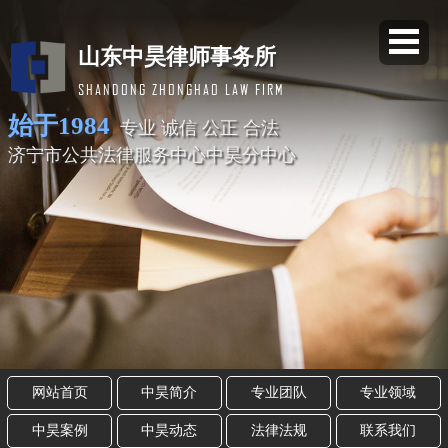
山东中昊律师事务所
SHANDONG ZHONGHAO LAW FIRM
始于1984
专业 诚信 公正 合法
济宁市公共法律服务中心中昊分中心
网站首页
中昊简介
专业团队
专业领域
中昊案例
中昊动态
法律法规
联系我们