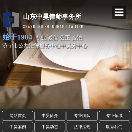
山东中昊律师事务所
SHANDONG ZHONGHAO LAW FIRM
始于1984
专业 诚信 公正 合法
济宁市公共法律服务中心中昊分中心
网站首页
中昊简介
专业团队
专业领域
中昊案例
中昊动态
法律法规
联系我们