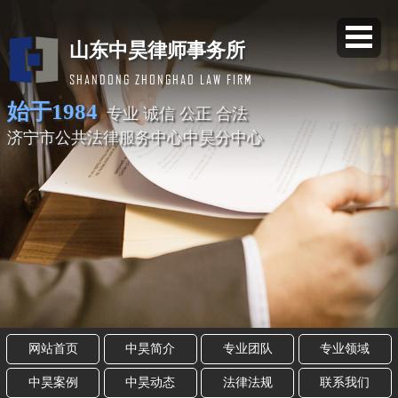
山东中昊律师事务所
SHANDONG ZHONGHAO LAW FIRM
始于1984
专业 诚信 公正 合法
济宁市公共法律服务中心中昊分中心
网站首页
中昊简介
专业团队
专业领域
中昊案例
中昊动态
法律法规
联系我们