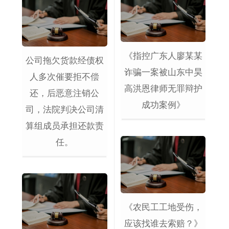
《指控广东人廖某某
公司拖欠货款经债权
诈骗一案被山东中昊
人多次催要拒不偿
高洪恩律师无罪辩护
还，后恶意注销公
成功案例》
司，法院判决公司清
算组成员承担还款责
任。
《农民工工地受伤，
应该找谁去索赔？》