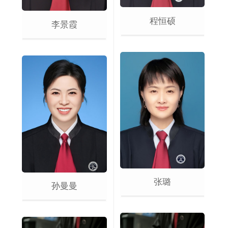
程恒硕
李景霞
张璐
孙曼曼