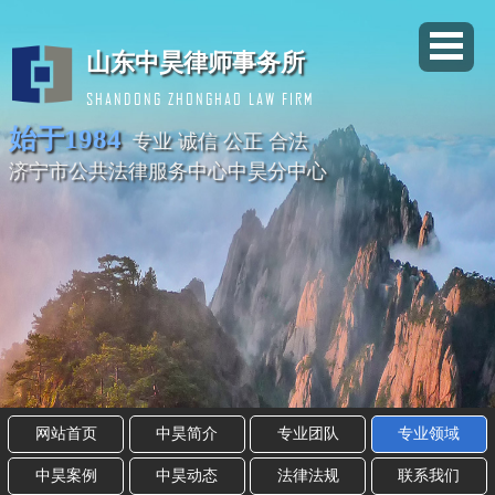
山东中昊律师事务所
SHANDONG ZHONGHAO LAW FIRM
始于1984
专业 诚信 公正 合法
济宁市公共法律服务中心中昊分中心
网站首页
中昊简介
专业团队
专业领域
中昊案例
中昊动态
法律法规
联系我们