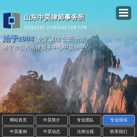
山东中昊律师事务所
SHANDONG ZHONGHAO LAW FIRM
始于1984
专业 诚信 公正 合法
济宁市公共法律服务中心中昊分中心
网站首页
中昊简介
专业团队
专业领域
中昊案例
中昊动态
法律法规
联系我们